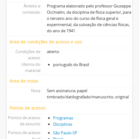
Âmbito e
Programa elaborado pelo professor Giuseppe
conteúdo
Occhialini, da disciplina de física superior, para
o terceiro ano do curso de física geral e
experimental, da subseção de ciências físicas,
do ano de 1941.
Área de condições de acesso e uso
Condições de
aberto
acesso
Idioma do
português do Brasil
material
Área de notas
Nota
Sem assinatura; papel
timbrado/datilografado/manuscrito; original
Pontos de acesso
Pontos de acesso
Programas
de assunto
Disciplinas
Pontos de acesso
São Paulo-SP
local