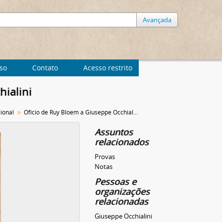
Avançada
uso
Contato
Acesso restrito
ialini
ional
Ofício de Ruy Bloem a Giuseppe Occhialini
Assuntos
relacionados
Provas
Notas
Pessoas e
organizações
relacionadas
Giuseppe Occhialini