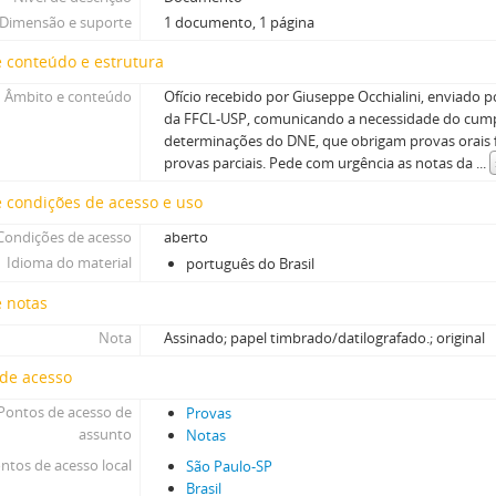
Dimensão e suporte
1 documento, 1 página
 conteúdo e estrutura
Âmbito e conteúdo
Ofício recebido por Giuseppe Occhialini, enviado p
da FFCL-USP, comunicando a necessidade do cum
determinações do DNE, que obrigam provas orais f
provas parciais. Pede com urgência as notas da
...
 condições de acesso e uso
Condições de acesso
aberto
Idioma do material
português do Brasil
e notas
Nota
Assinado; papel timbrado/datilografado.; original
 de acesso
Pontos de acesso de
Provas
assunto
Notas
ntos de acesso local
São Paulo-SP
Brasil