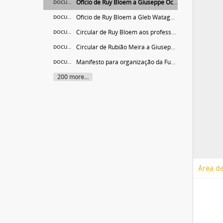
Ofício de Ruy Bloem a Giuseppe Occhialini
DOCUMENTO
Ofício de Ruy Bloem a Gleb Wataghin
DOCUMENTO
Circular de Ruy Bloem aos professores
DOCUMENTO
Circular de Rubião Meira a Giuseppe Occhialini
DOCUMENTO
Manifesto para organização da Fundação Anchieta
DOCUMENTO
200 more...
Área de