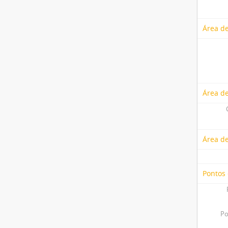
Área de
Área de
Área d
Pontos
Po