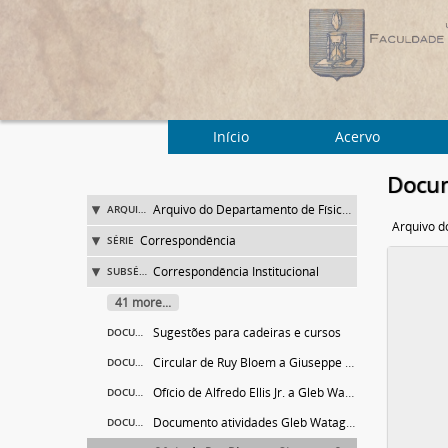
Início
Acervo
Docum
Arquivo do Departamento de Física da Faculdade de Filosofia (FFLC)
ARQUIVO
Correspondência
SÉRIE
Correspondência Institucional
SUBSÉRIE
41 more...
Sugestões para cadeiras e cursos
DOCUMENTO
Circular de Ruy Bloem a Giuseppe Occhialini
DOCUMENTO
Ofício de Alfredo Ellis Jr. a Gleb Wataghin
DOCUMENTO
Documento atividades Gleb Wataghin
DOCUMENTO