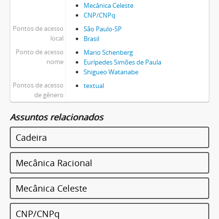
Mecânica Celeste
CNP/CNPq
Pontos de acesso
São Paulo-SP
local
Brasil
Ponto de acesso
Mario Schenberg
nome
Eurípedes Simões de Paula
Shigueo Watanabe
Pontos de acesso
textual
de gênero
Assuntos relacionados
Cadeira
Mecânica Racional
Mecânica Celeste
CNP/CNPq