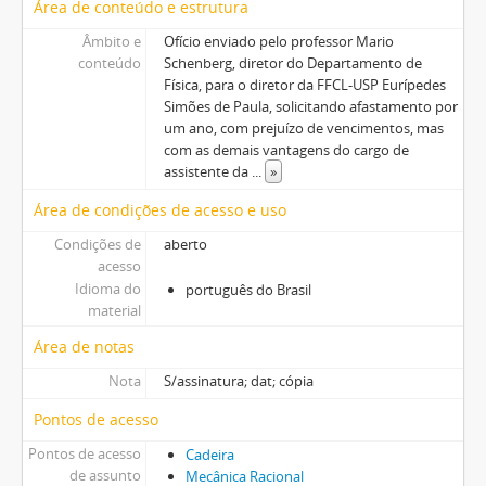
Área de conteúdo e estrutura
Âmbito e
Ofício enviado pelo professor Mario
conteúdo
Schenberg, diretor do Departamento de
Física, para o diretor da FFCL-USP Eurípedes
Simões de Paula, solicitando afastamento por
um ano, com prejuízo de vencimentos, mas
com as demais vantagens do cargo de
assistente da
...
»
Área de condições de acesso e uso
Condições de
aberto
acesso
Idioma do
português do Brasil
material
Área de notas
Nota
S/assinatura; dat; cópia
Pontos de acesso
Pontos de acesso
Cadeira
de assunto
Mecânica Racional