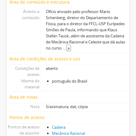
Área de conteúdo e estrutura
Âmbito e
Ofício enviado pelo professor Mario
conteúdo
Schenberg, diretor do Departamento de
Física, para o diretor da FFCL-USP Eurípedes
Simões de Paula, informando que Klaus
Stefan Tausk, além de assistente da Cadeira
de Mecânica Racional e Celeste que dá aulas
no curso
...
»
Área de condições de acesso e uso
Condições de
aberto
acesso
Idioma do
português do Brasil
material
Área de notas
Nota
S/assinatura; dat; cópia
Pontos de acesso
Pontos de acesso
Cadeira
de assunto
Mecânica Racional