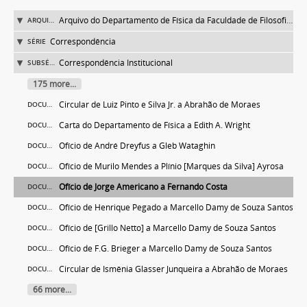
Arquivo do Departamento de Física da Faculdade de Filosofia (FFLC)
ARQUIVO
Correspondência
SÉRIE
Correspondência Institucional
SUBSÉRIE
175 more...
Circular de Luiz Pinto e Silva Jr. a Abrahão de Moraes
DOCUMENTO
Carta do Departamento de Física a Edith A. Wright
DOCUMENTO
Ofício de André Dreyfus a Gleb Wataghin
DOCUMENTO
Ofício de Murilo Mendes a Plínio [Marques da Silva] Ayrosa
DOCUMENTO
Ofício de Jorge Americano a Fernando Costa
DOCUMENTO
Ofício de Henrique Pegado a Marcello Damy de Souza Santos
DOCUMENTO
Ofício de [Grillo Netto] a Marcello Damy de Souza Santos
DOCUMENTO
Ofício de F.G. Brieger a Marcello Damy de Souza Santos
DOCUMENTO
Circular de Ismênia Glasser Junqueira a Abrahão de Moraes
DOCUMENTO
66 more...