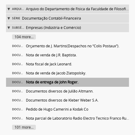
Arquivo do Departamento de Física da Faculdade de Filosofia (FFLC)
ARQUIVO
Documentação Contábil-Financeira
SÉRIE
Empresas (Indústria e Comércio)
SUBSÉRIE
104 more...
Orçamento de J. Martins(Despachos no “Colis Postaux”).
DOCUMENTO
Nota de venda de J.R. Baptista.
DOCUMENTO
Nota fiscal de Jack Leonard.
DOCUMENTO
Nota de venda de Jacob Zlatopolsky.
DOCUMENTO
Nota de entrega de John Roger.
DOCUMENTO
Documentos diversos de Julião Altmann.
DOCUMENTO
Documentos diversos de Kleber Weber S.A.
DOCUMENTO
Pedido de Hugo Camerini a Kodak Co
DOCUMENTO
Nota parcial de Laboratório Radio Electro Tecnico Franco Rubbiani.
DOCUMENTO
101 more...