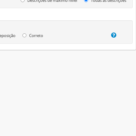
Descrições de máximo nível
Todas as descrições
eposição
Correto