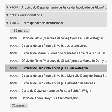
Arquivo do Departamento de Física da Faculdade de Filosofia (FFLC)
ARQUIVO
Correspondência
SÉRIE
Correspondência Institucional
SUBSÉRIE
169 more...
Ofício de Plínio [Marques da Silva] Ayrosa a Gleb Wataghin
DOCUMENTO
Circular de Luiz Pinto e Silva Jr. aos professores
DOCUMENTO
Circular de Maria Guiomar de Menezes Ferreira à FFCL-USP
DOCUMENTO
Ofício de Plínio [Marques da Silva] Ayrosa a Marcello Damy de Souza Santos
DOCUMENTO
Circular de Luiz Pinto e Silva Jr. a Gleb Wataghin
DOCUMENTO
Circular de Luiz Pinto e Silva Jr. a Marcello Damy de Souza Santos
DOCUMENTO
Circular de Luiz Pinto e Silva Jr. a Abrahão de Moraes
DOCUMENTO
Carta do Departamento de Física a Edith A. Wright
DOCUMENTO
Ofício de André Dreyfus a Gleb Wataghin
DOCUMENTO
72 more...