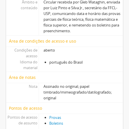
Âmbito e
Circular recebida por Gleb Wataghin, enviada
conteúdo
por Luiz Pinto e Silva Jr., secretário da FFCL-
USP, comunicando data e horário das provas
parciais de física teórica, física matemática e
física superior, e remetendo os boletins para
preenchimento.
Área de condições de acesso e uso
Condições de
aberto
acesso
Idioma do
português do Brasil
material
Área de notas
Nota
Assinado no original; papel
timbrado/mimeografado/datilografado;
original
Pontos de acesso
Pontos de acesso
Provas
de assunto
Boletins