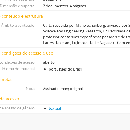
Dimensão e suporte
2 documentos, 4 páginas
 conteúdo e estrutura
Âmbito e conteúdo
Carta recebida por Mario Schenberg, enviada po
Science and Engineering Research, Universidade d
professor conta suas experiências pessoais e de tr
Lattes, Taketani, Fujimoto, Tati e Nagasaki. Com e
 condições de acesso e uso
Condições de acesso
aberto
Idioma do material
português do Brasil
e notas
Nota
Assinado; man; original
 de acesso
de acesso de gênero
textual