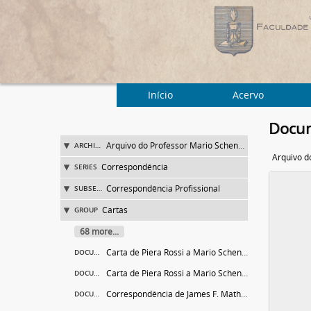
Início
Acervo
Docum
Arquivo do Professor Mario Schenberg
ARCHIVE
Arquivo d
Correspondência
SERIES
Correspondência Profissional
SUBSERIES
Cartas
GROUP
68 more...
Carta de Piera Rossi a Mario Schenberg
DOCUMENT
Carta de Piera Rossi a Mario Schenberg
DOCUMENT
Correspondência de James F. Mathias a Mario Schenberg
DOCUMENT