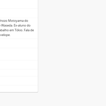
r Shozo Motoyama do
e Waseda. Ex-aluno do
abalho em Tókio. Fala de
nvelope.