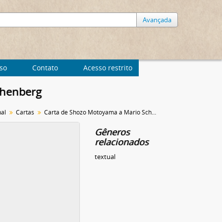
Avançada
uso
Contato
Acesso restrito
chenberg
nal
Cartas
Carta de Shozo Motoyama a Mario Schenberg
Gêneros
relacionados
textual