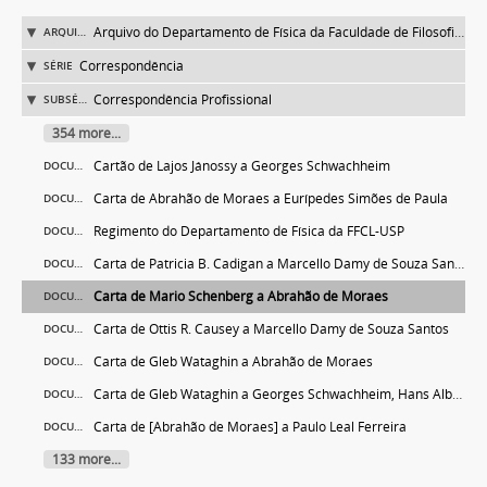
Arquivo do Departamento de Física da Faculdade de Filosofia (FFLC)
ARQUIVO
Correspondência
SÉRIE
Correspondência Profissional
SUBSÉRIE
354 more...
Cartão de Lajos Jánossy a Georges Schwachheim
DOCUMENTO
Carta de Abrahão de Moraes a Eurípedes Simões de Paula
DOCUMENTO
Regimento do Departamento de Física da FFCL-USP
DOCUMENTO
Carta de Patricia B. Cadigan a Marcello Damy de Souza Santos
DOCUMENTO
Carta de Mario Schenberg a Abrahão de Moraes
DOCUMENTO
Carta de Ottis R. Causey a Marcello Damy de Souza Santos
DOCUMENTO
Carta de Gleb Wataghin a Abrahão de Moraes
DOCUMENTO
Carta de Gleb Wataghin a Georges Schwachheim, Hans Albert Meyer (Jean) e Andrea Wataghin
DOCUMENTO
Carta de [Abrahão de Moraes] a Paulo Leal Ferreira
DOCUMENTO
133 more...