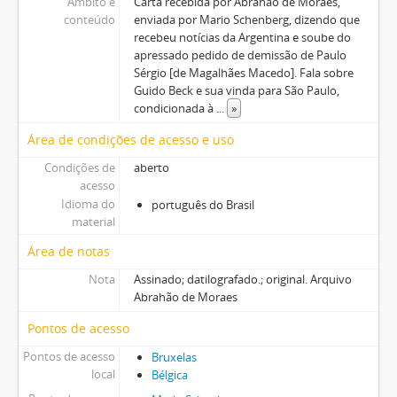
Âmbito e
Carta recebida por Abrahão de Moraes,
conteúdo
enviada por Mario Schenberg, dizendo que
recebeu notícias da Argentina e soube do
apressado pedido de demissão de Paulo
Sérgio [de Magalhães Macedo]. Fala sobre
Guido Beck e sua vinda para São Paulo,
condicionada à
...
»
Área de condições de acesso e uso
Condições de
aberto
acesso
Idioma do
português do Brasil
material
Área de notas
Nota
Assinado; datilografado.; original. Arquivo
Abrahão de Moraes
Pontos de acesso
Pontos de acesso
Bruxelas
local
Bélgica