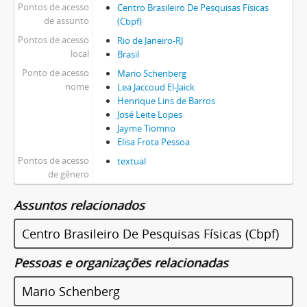
Pontos de acesso
Centro Brasileiro De Pesquisas Físicas
de assunto
(Cbpf)
Pontos de acesso
Rio de Janeiro-RJ
local
Brasil
Ponto de acesso
Mario Schenberg
nome
Lea Jaccoud El-Jaick
Henrique Lins de Barros
José Leite Lopes
Jayme Tiomno
Elisa Frota Pessoa
Pontos de acesso
textual
de gênero
Assuntos relacionados
Centro Brasileiro De Pesquisas Físicas (Cbpf)
Pessoas e organizações relacionadas
Mario Schenberg