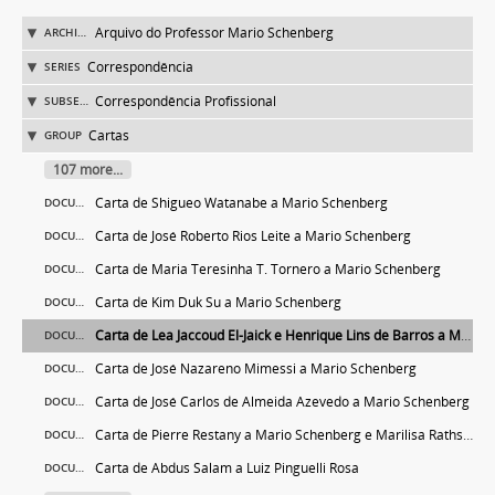
Arquivo do Professor Mario Schenberg
ARCHIVE
Correspondência
SERIES
Correspondência Profissional
SUBSERIES
Cartas
GROUP
107 more...
Carta de Shigueo Watanabe a Mario Schenberg
DOCUMENT
Carta de José Roberto Rios Leite a Mario Schenberg
DOCUMENT
Carta de Maria Teresinha T. Tornero a Mario Schenberg
DOCUMENT
Carta de Kim Duk Su a Mario Schenberg
DOCUMENT
Carta de Lea Jaccoud El-Jaick e Henrique Lins de Barros a Mario Schenberg
DOCUMENT
Carta de José Nazareno Mimessi a Mario Schenberg
DOCUMENT
Carta de José Carlos de Almeida Azevedo a Mario Schenberg
DOCUMENT
Carta de Pierre Restany a Mario Schenberg e Marilisa Rathsam
DOCUMENT
Carta de Abdus Salam a Luiz Pinguelli Rosa
DOCUMENT