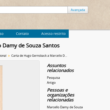
Avançada
uso
Contato
Acesso restrito
o Damy de Souza Santos
ional
Carta de Hugo Gernsback a Marcello Damy de Souza Santos
Assuntos
relacionados
Pesquisa
Artigo
Pessoas e
organizações
relacionadas
Marcello Damy de Souza