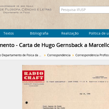
Textos
Bibliografia
Realização
Política de 
ento - Carta de Hugo Gernsback a Marcell
Arquivo do Departamento de Física da Faculdade de Filosofia (FFLC)
Correspondência
Correspondência Profiss