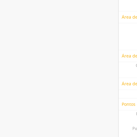
Área de
Área de
Área d
Pontos
Po