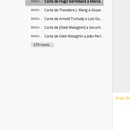
Carta de Hugo Gernsback a Marcello Damy de Souza Santos
DOCUMENTO
Carta de Theodore J. Wang a Giuseppe Occhialini
DOCUMENTO
Carta de Arnold Tschudy a Luiz Gonzaga Colangelo Nobrega
DOCUMENTO
Carta de [Gleb Wataghin] à Securit S.A.
DOCUMENTO
Carta de Gleb Wataghin a João Perllot e Argemiro Musell
DOCUMENTO
379 more...
Área de