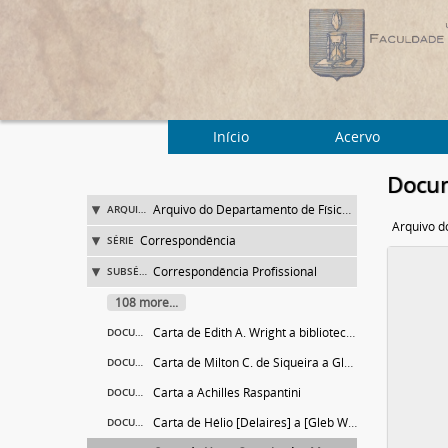
Início
Acervo
Docum
Arquivo do Departamento de Física da Faculdade de Filosofia (FFLC)
ARQUIVO
Correspondência
SÉRIE
Correspondência Profissional
SUBSÉRIE
108 more...
Carta de Edith A. Wright a bibliotecário do Departamento de Física
DOCUMENTO
Carta de Milton C. de Siqueira a Gleb Wataghin
DOCUMENTO
Carta a Achilles Raspantini
DOCUMENTO
Carta de Hélio [Delaires] a [Gleb Wataghin]
DOCUMENTO