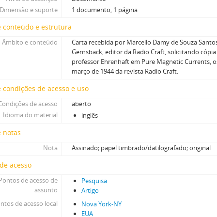
Dimensão e suporte
1 documento, 1 página
 conteúdo e estrutura
Âmbito e conteúdo
Carta recebida por Marcello Damy de Souza Santo
Gernsback, editor da Radio Craft, solicitando cópi
professor Ehrenhaft em Pure Magnetic Currents, os
março de 1944 da revista Radio Craft.
 condições de acesso e uso
Condições de acesso
aberto
Idioma do material
inglês
e notas
Nota
Assinado; papel timbrado/datilografado; original
 de acesso
Pontos de acesso de
Pesquisa
assunto
Artigo
ntos de acesso local
Nova York-NY
EUA