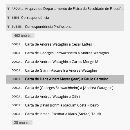
Arquivo do Departamento de Física da Faculdade de Filosofia (FFLC)
ARQUIVO
Correspondência
SÉRIE
Correspondência Profissional
SUBSÉRIE
462 more...
Carta de Andrea Wataghin a Cesar Lattes
DOCUMENTO
Carta de Georges Schwachheim a Andrea Wataghin
DOCUMENTO
Carta de Andrea Wataghin a Carlos Monge M.
DOCUMENTO
Carta de Gianni Ascarelli a Andrea Wataghin
DOCUMENTO
Carta de Hans Albert Meyer (Jean) a Paulo Carneiro
DOCUMENTO
Carta de [Georges Schwachheim] a [Andrea Wataghin]
DOCUMENTO
Carta de Andrea Wataghin a Difini
DOCUMENTO
Carta de David Bohm a Joaquim Costa Ribeiro
DOCUMENTO
Carta de Ismael Escobar a Klaus [Stefan] Tausk
DOCUMENTO
25 more...