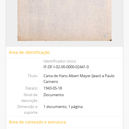
Área de identificação
Identificador único
IF-DF-I-02-00-0000-02441-0
Título
Carta de Hans Albert Meyer (Jean) a Paulo
Carneiro
Data(s)
1943-05-18
Nível de
Documento
descrição
Dimensão e
1 documento, 1 página
suporte
Área de conteúdo e estrutura