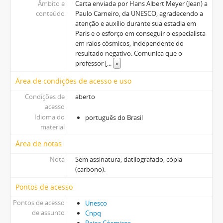
Âmbito e
Carta enviada por Hans Albert Meyer (Jean) a
conteúdo
Paulo Carneiro, da UNESCO, agradecendo a
atenção e auxílio durante sua estadia em
Paris e o esforço em conseguir o especialista
em raios cósmicos, independente do
resultado negativo. Comunica que o
professor [
...
»
Área de condições de acesso e uso
Condições de
aberto
acesso
Idioma do
português do Brasil
material
Área de notas
Nota
Sem assinatura; datilografado; cópia
(carbono).
Pontos de acesso
Pontos de acesso
Unesco
de assunto
Cnpq