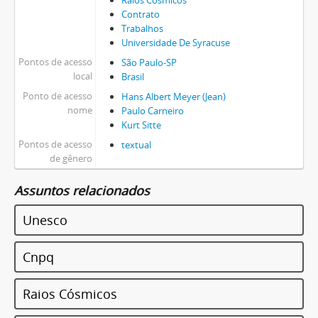
Raios Cósmicos
Contrato
Trabalhos
Universidade De Syracuse
Pontos de acesso
São Paulo-SP
local
Brasil
Ponto de acesso
Hans Albert Meyer (Jean)
nome
Paulo Carneiro
Kurt Sitte
Pontos de acesso
textual
de gênero
Assuntos relacionados
Unesco
Cnpq
Raios Cósmicos