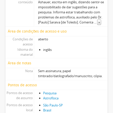
conteúdo
Ashauer, escrita em inglês, dizendo sentir-se
impossibilitado de dar sugestões para a
pesquisa. Informa estar trabalhando com
problemas de astrofísica, auxiliado pelo Dr.
[Paulo] Saraiva [de Toledo]. Comenta
...
»
Área de condições de acesso e uso
Condições de
aberto
acesso
Idioma do
inglês
material
Área de notas
Nota
Sem assinatura; papel
timbrado/datilografado/manuscrito; cópia.
Pontos de acesso
Pontos de acesso
Pesquisa
de assunto
Astrofísica
Pontos de acesso
São Paulo-SP
local
Brasil