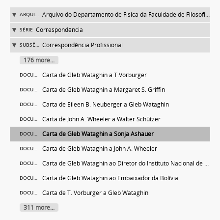
Arquivo do Departamento de Física da Faculdade de Filosofia (FFLC)
ARQUIVO
Correspondência
SÉRIE
Correspondência Profissional
SUBSÉRIE
176 more...
Carta de Gleb Wataghin a T.Vorburger
DOCUMENTO
Carta de Gleb Wataghin a Margaret S. Griffin
DOCUMENTO
Carta de Eileen B. Neuberger a Gleb Wataghin
DOCUMENTO
Carta de John A. Wheeler a Walter Schützer
DOCUMENTO
Carta de Gleb Wataghin a Sonja Ashauer
DOCUMENTO
Carta de Gleb Wataghin a John A. Wheeler
DOCUMENTO
Carta de Gleb Wataghin ao Diretor do Instituto Nacional de Tecnologia no Rio de Janeiro
DOCUMENTO
Carta de Gleb Wataghin ao Embaixador da Bolívia
DOCUMENTO
Carta de T. Vorburger a Gleb Wataghin
DOCUMENTO
311 more...