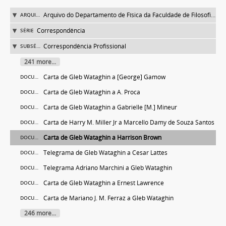
Arquivo do Departamento de Física da Faculdade de Filosofia (FFLC)
ARQUIVO
Correspondência
SÉRIE
Correspondência Profissional
SUBSÉRIE
241 more...
Carta de Gleb Wataghin a [George] Gamow
DOCUMENTO
Carta de Gleb Wataghin a A. Proca
DOCUMENTO
Carta de Gleb Wataghin a Gabrielle [M.] Mineur
DOCUMENTO
Carta de Harry M. Miller Jr a Marcello Damy de Souza Santos
DOCUMENTO
Carta de Gleb Wataghin a Harrison Brown
DOCUMENTO
Telegrama de Gleb Wataghin a Cesar Lattes
DOCUMENTO
Telegrama Adriano Marchini a Gleb Wataghin
DOCUMENTO
Carta de Gleb Wataghin a Ernest Lawrence
DOCUMENTO
Carta de Mariano J. M. Ferraz a Gleb Wataghin
DOCUMENTO
246 more...