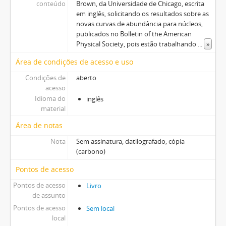
conteúdo
Brown, da Universidade de Chicago, escrita
em inglês, solicitando os resultados sobre as
novas curvas de abundância para núcleos,
publicados no Bolletin of the American
Physical Society, pois estão trabalhando
...
»
Área de condições de acesso e uso
Condições de
aberto
acesso
Idioma do
inglês
material
Área de notas
Nota
Sem assinatura, datilografado; cópia
(carbono)
Pontos de acesso
Pontos de acesso
Livro
de assunto
Pontos de acesso
Sem local
local