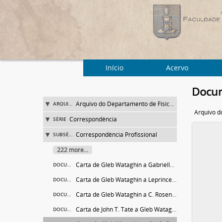
Início
Acervo
Docum
Arquivo do Departamento de Física da Faculdade de Filosofia (FFLC)
ARQUIVO
Correspondência
SÉRIE
Correspondência Profissional
SUBSÉRIE
222 more...
Carta de Gleb Wataghin a Gabrielle [M.] Mineur
DOCUMENTO
Carta de Gleb Wataghin a Leprince Ringuet
DOCUMENTO
Carta de Gleb Wataghin a C. Rosenblum
DOCUMENTO
Carta de John T. Tate a Gleb Wataghin
DOCUMENTO