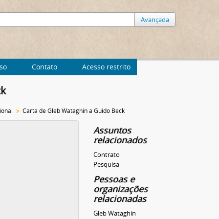
Avançada
uso
Contato
Acesso restrito
ck
ional
Carta de Gleb Wataghin a Guido Beck
Assuntos
relacionados
Contrato
Pesquisa
Pessoas e
organizações
relacionadas
Gleb Wataghin