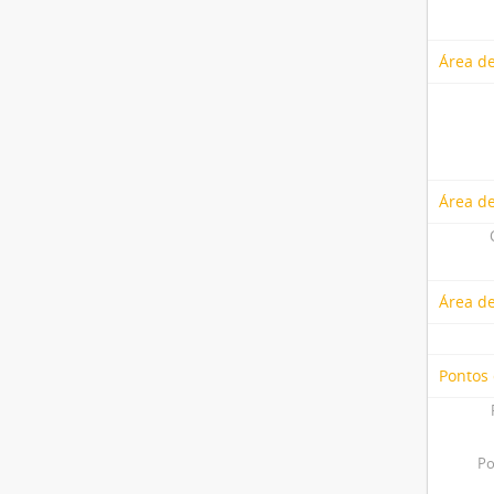
Área de
Área de
Área d
Pontos
Po