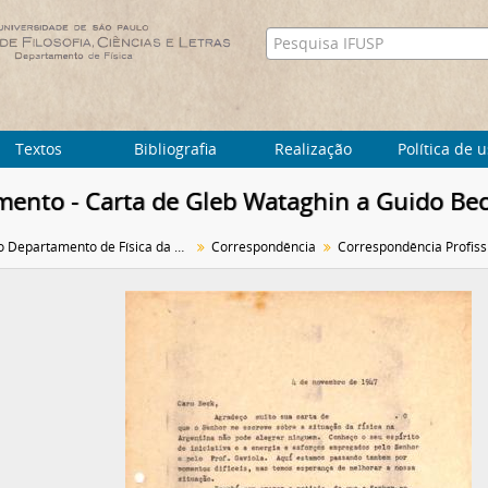
Textos
Bibliografia
Realização
Política de 
ento - Carta de Gleb Wataghin a Guido Be
Arquivo do Departamento de Física da Faculdade de Filosofia (FFLC)
Correspondência
Correspondência Profiss