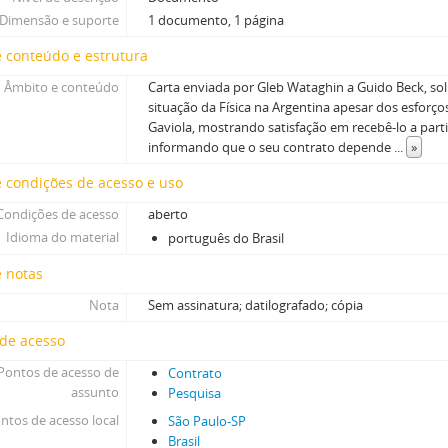
Dimensão e suporte
1 documento, 1 página
 conteúdo e estrutura
Âmbito e conteúdo
Carta enviada por Gleb Wataghin a Guido Beck, so
situação da Física na Argentina apesar dos esforços
Gaviola, mostrando satisfação em recebê-lo a part
informando que o seu contrato depende
...
»
 condições de acesso e uso
Condições de acesso
aberto
Idioma do material
português do Brasil
e notas
Nota
Sem assinatura; datilografado; cópia
 de acesso
Pontos de acesso de
Contrato
assunto
Pesquisa
ntos de acesso local
São Paulo-SP
Brasil