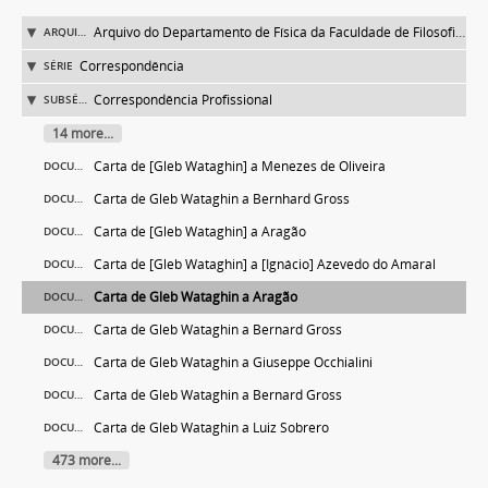
Arquivo do Departamento de Física da Faculdade de Filosofia (FFLC)
ARQUIVO
Correspondência
SÉRIE
Correspondência Profissional
SUBSÉRIE
14 more...
Carta de [Gleb Wataghin] a Menezes de Oliveira
DOCUMENTO
Carta de Gleb Wataghin a Bernhard Gross
DOCUMENTO
Carta de [Gleb Wataghin] a Aragão
DOCUMENTO
Carta de [Gleb Wataghin] a [Ignácio] Azevedo do Amaral
DOCUMENTO
Carta de Gleb Wataghin a Aragão
DOCUMENTO
Carta de Gleb Wataghin a Bernard Gross
DOCUMENTO
Carta de Gleb Wataghin a Giuseppe Occhialini
DOCUMENTO
Carta de Gleb Wataghin a Bernard Gross
DOCUMENTO
Carta de Gleb Wataghin a Luiz Sobrero
DOCUMENTO
473 more...