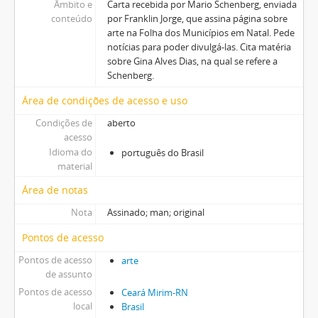
Âmbito e
Carta recebida por Mario Schenberg, enviada
conteúdo
por Franklin Jorge, que assina página sobre
arte na Folha dos Municípios em Natal. Pede
notícias para poder divulgá-las. Cita matéria
sobre Gina Alves Dias, na qual se refere a
Schenberg.
Área de condições de acesso e uso
Condições de
aberto
acesso
Idioma do
português do Brasil
material
Área de notas
Nota
Assinado; man; original
Pontos de acesso
Pontos de acesso
arte
de assunto
Pontos de acesso
Ceará Mirim-RN
local
Brasil