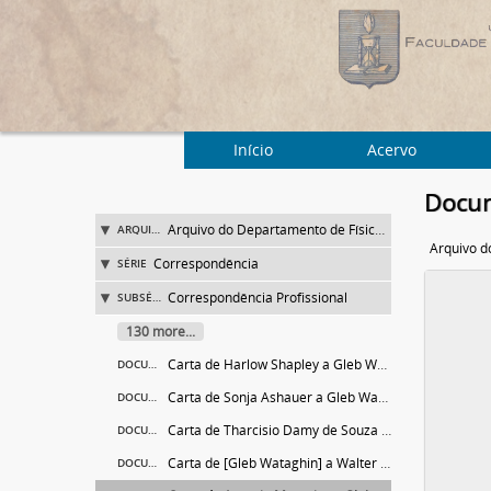
Início
Acervo
Docum
Arquivo do Departamento de Física da Faculdade de Filosofia (FFLC)
ARQUIVO
Correspondência
SÉRIE
Correspondência Profissional
SUBSÉRIE
130 more...
Carta de Harlow Shapley a Gleb Wataghin
DOCUMENTO
Carta de Sonja Ashauer a Gleb Wataghin
DOCUMENTO
Carta de Tharcisio Damy de Souza Santos a Gleb Wataghin
DOCUMENTO
Carta de [Gleb Wataghin] a Walter [S.] Hill
DOCUMENTO