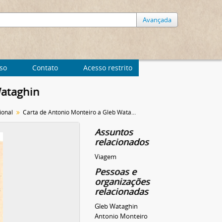
Avançada
uso
Contato
Acesso restrito
Wataghin
ional
Carta de Antonio Monteiro a Gleb Wataghin
Assuntos
relacionados
Viagem
Pessoas e
organizações
relacionadas
Gleb Wataghin
Antonio Monteiro