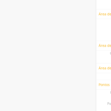
Área de
Área de
Área d
Pontos
Po