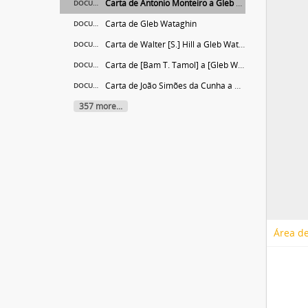
Carta de Antonio Monteiro a Gleb Wataghin
DOCUMENTO
Carta de Gleb Wataghin
DOCUMENTO
Carta de Walter [S.] Hill a Gleb Wataghin
DOCUMENTO
Carta de [Bam T. Tamol] a [Gleb Wataghin]
DOCUMENTO
Carta de João Simões da Cunha a Gleb Wataghin
DOCUMENTO
357 more...
Área de