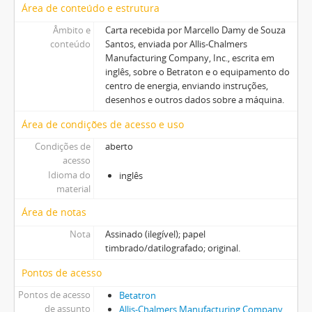
Área de conteúdo e estrutura
Âmbito e
Carta recebida por Marcello Damy de Souza
conteúdo
Santos, enviada por Allis-Chalmers
Manufacturing Company, Inc., escrita em
inglês, sobre o Betraton e o equipamento do
centro de energia, enviando instruções,
desenhos e outros dados sobre a máquina.
Área de condições de acesso e uso
Condições de
aberto
acesso
Idioma do
inglês
material
Área de notas
Nota
Assinado (ilegível); papel
timbrado/datilografado; original.
Pontos de acesso
Pontos de acesso
Betatron
de assunto
Allis-Chalmers Manufacturing Company