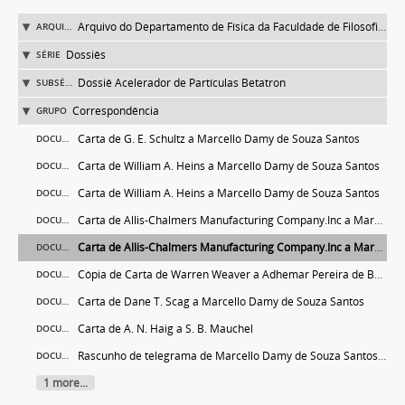
Arquivo do Departamento de Física da Faculdade de Filosofia (FFLC)
ARQUIVO
Dossiês
SÉRIE
Dossiê Acelerador de Partículas Betatron
SUBSÉRIE
Correspondência
GRUPO
Carta de G. E. Schultz a Marcello Damy de Souza Santos
DOCUMENTO
Carta de William A. Heins a Marcello Damy de Souza Santos
DOCUMENTO
Carta de William A. Heins a Marcello Damy de Souza Santos
DOCUMENTO
Carta de Allis-Chalmers Manufacturing Company.Inc a Marcello de Souza Santos
DOCUMENTO
Carta de Allis-Chalmers Manufacturing Company.Inc a Marcello de Souza Santos
DOCUMENTO
Cópia de Carta de Warren Weaver a Adhemar Pereira de Barros a Gleb Wataghin e Marcello Damy de Souza Santos
DOCUMENTO
Carta de Dane T. Scag a Marcello Damy de Souza Santos
DOCUMENTO
Carta de A. N. Haig a S. B. Mauchel
DOCUMENTO
Rascunho de telegrama de Marcello Damy de Souza Santos a William A. Heins
DOCUMENTO
1 more...