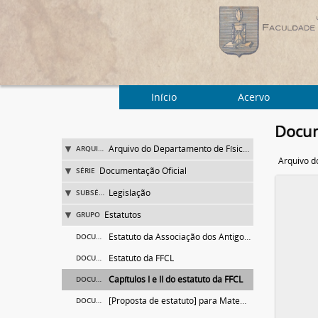
Início
Acervo
Docum
Arquivo do Departamento de Física da Faculdade de Filosofia (FFLC)
ARQUIVO
Documentação Oficial
SÉRIE
Legislação
SUBSÉRIE
Estatutos
GRUPO
Estatuto da Associação dos Antigos Alunos da FFCL
DOCUMENTO
Estatuto da FFCL
DOCUMENTO
Capítulos I e II do estatuto da FFCL
DOCUMENTO
[Proposta de estatuto] para Matemática e Física
DOCUMENTO