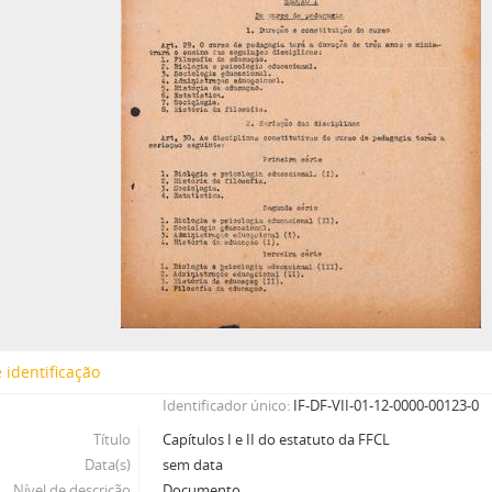
 identificação
Identificador único
IF-DF-VII-01-12-0000-00123-0
Título
Capítulos I e II do estatuto da FFCL
Data(s)
sem data
Nível de descrição
Documento