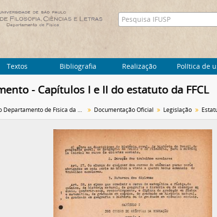
Textos
Bibliografia
Realização
Política de 
ento - Capítulos I e II do estatuto da FFCL
Arquivo do Departamento de Física da Faculdade de Filosofia (FFLC)
Documentação Oficial
Legislação
Estat