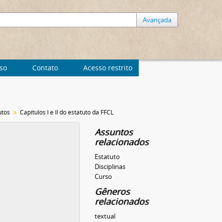
Avançada
uso
Contato
Acesso restrito
utos
Capítulos I e II do estatuto da FFCL
Assuntos
relacionados
Estatuto
Disciplinas
Curso
Gêneros
relacionados
textual