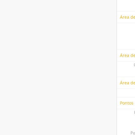
Área de
Área de
Área d
Pontos
Po