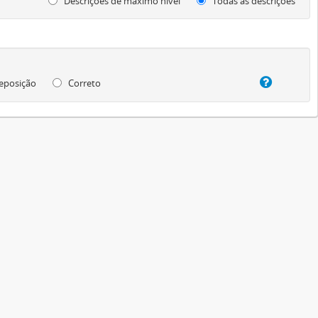
Descrições de máximo nível
Todas as descrições
eposição
Correto