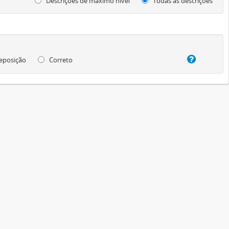
Descrições de máximo nível
Todas as descrições
eposição
Correto