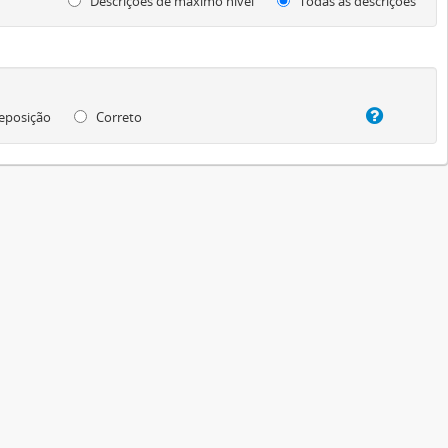
Descrições de máximo nível
Todas as descrições
eposição
Correto